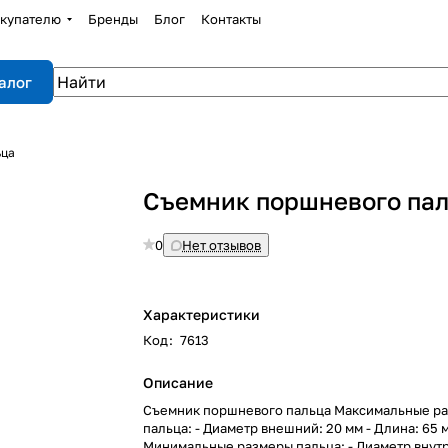
купателю
Бренды
Блог
Контакты
алог
ьца
Съемник поршневого па
0
Нет отзывов
Характеристики
Код
:
7613
Описание
Съемник поршневого пальца Максимальные р
пальца: - Диаметр внешний: 20 мм - Длина: 65 
Минимальные размеры пальца: - Диаметр внутр