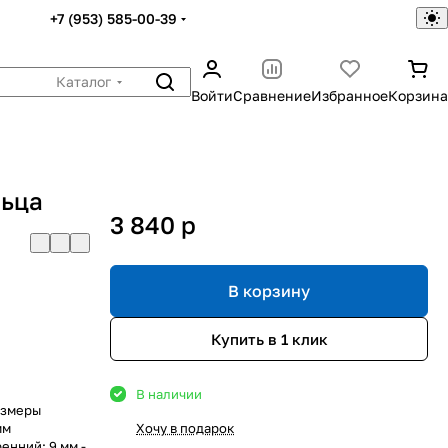
+7 (953) 585-00-39
Каталог
Войти
Сравнение
Избранное
Корзина
льца
3 840
p
В корзину
Купить в 1 клик
В наличии
азмеры
мм
Хочу в подарок
енний: 9 мм -