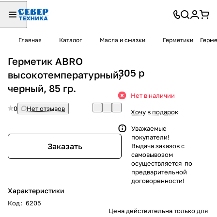
Главная
Каталог
Масла и смазки
Герметики
Герме
Герметик ABRO
305
p
высокотемпературный,
черный, 85 гр.
Нет в наличии
0
Нет отзывов
Хочу в подарок
Уважаемые
покупатели!
Заказать
Выдача заказов с
самовывозом
осуществляется по
предварительной
договоренности!
Характеристики
Код
:
6205
Цена действительна только для