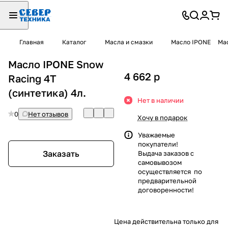
Главная
Каталог
Масла и смазки
Масло IPONE
Мас
Масло IPONE Snow
4 662
p
Racing 4T
(синтетика) 4л.
Нет в наличии
0
Нет отзывов
Хочу в подарок
Уважаемые
покупатели!
Заказать
Выдача заказов с
самовывозом
осуществляется по
предварительной
договоренности!
Цена действительна только для