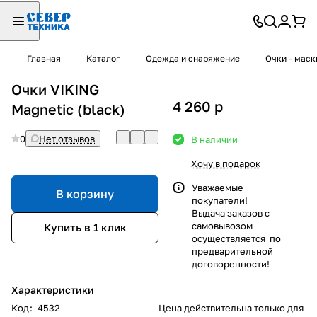
Главная
Каталог
Одежда и снаряжение
Очки - маск
Очки VIKING
4 260
p
Magnetic (black)
0
Нет отзывов
В наличии
Хочу в подарок
Уважаемые
В корзину
покупатели!
Выдача заказов с
самовывозом
Купить в 1 клик
осуществляется по
предварительной
договоренности!
Характеристики
Код
:
4532
Цена действительна только для