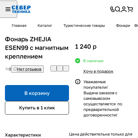
Главная
Каталог
Туристические товары
Фонари
Ф
Фонарь ZHEJIA
1 240
p
ESEN99 с магнитным
креплением
В наличии
0
Нет отзывов
Хочу в подарок
Уважаемые
покупатели!
В корзину
Выдача заказов с
самовывозом
осуществляется по
Купить в 1 клик
предварительной
договоренности!
Цена действительна только для
Характеристики