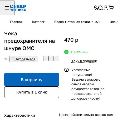
Главная
Каталог
Водно-моторная техника, з/ч
Элек
Чека
470
p
предохранителя на
шнуре OMC
В наличии
0
Нет отзывов
Хочу в подарок
Уважаемые
покупатели!
В корзину
Выдача заказов с
самовывозом
осуществляется по
Купить в 1 клик
предварительной
договоренности!
Цена действительна только для
Характеристики