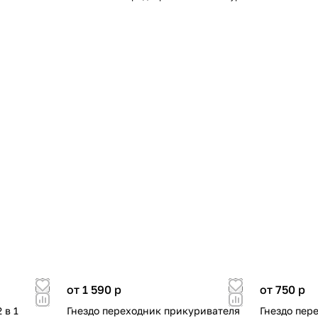
от 1 590
p
от 750
p
 в 1
Гнездо переходник прикуривателя
Гнездо пер