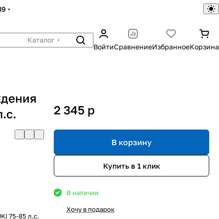
39
Каталог
Войти
Сравнение
Избранное
Корзина
ждения
2 345
p
.с.
В корзину
Купить в 1 клик
В наличии
Хочу в подарок
I 75-85 л.с.