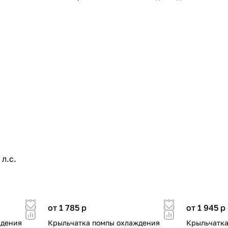
л.с.
от 1 785
p
от 1 945
p
ждения
Крыльчатка помпы охлаждения
Крыльчатка