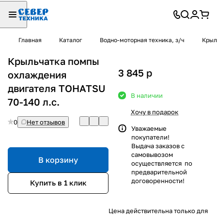
Главная
Каталог
Водно-моторная техника, з/ч
Крыл
Крыльчатка помпы
3 845
p
охлаждения
двигателя TOHATSU
В наличии
70-140 л.с.
Хочу в подарок
0
Нет отзывов
Уважаемые
покупатели!
Выдача заказов с
самовывозом
В корзину
осуществляется по
предварительной
договоренности!
Купить в 1 клик
Цена действительна только для