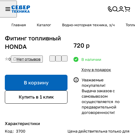
Главная
Каталог
Водно-моторная техника, з/ч
Топл
Фитинг топливный
720
p
HONDA
0
Нет отзывов
В наличии
Хочу в подарок
Уважаемые
В корзину
покупатели!
Выдача заказов с
самовывозом
Купить в 1 клик
осуществляется по
предварительной
договоренности!
Характеристики
Код
:
3700
Цена действительна только для