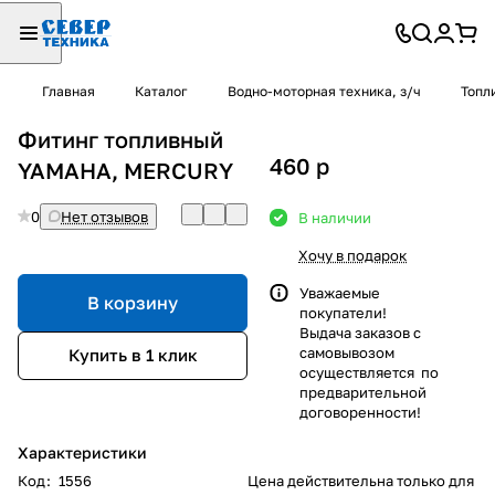
Главная
Каталог
Водно-моторная техника, з/ч
Топл
Фитинг топливный
460
p
YAMAHA, MERCURY
0
Нет отзывов
В наличии
Хочу в подарок
Уважаемые
В корзину
покупатели!
Выдача заказов с
самовывозом
Купить в 1 клик
осуществляется по
предварительной
договоренности!
Характеристики
Код
:
1556
Цена действительна только для