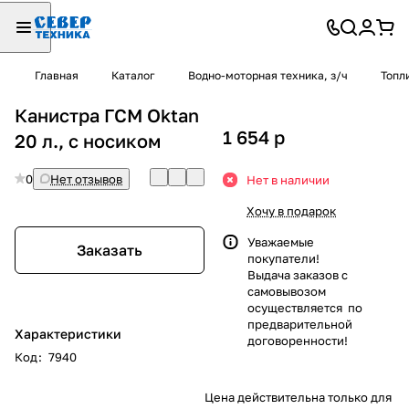
Главная
Каталог
Водно-моторная техника, з/ч
Топл
Канистра ГСМ Oktan
1 654
p
20 л., с носиком
0
Нет отзывов
Нет в наличии
Хочу в подарок
Уважаемые
Заказать
покупатели!
Выдача заказов с
самовывозом
осуществляется по
предварительной
Характеристики
договоренности!
Код
:
7940
Цена действительна только для