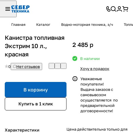
Главная
Каталог
Водно-моторная техника, з/ч
Топл
Канистра топливная
2 485
p
Экстрим 10 л.,
красная
В наличии
0
Нет отзывов
Хочу в подарок
Уважаемые
покупатели!
В корзину
Выдача заказов с
самовывозом
осуществляется по
Купить в 1 клик
предварительной
договоренности!
Цена действительна только для
Характеристики