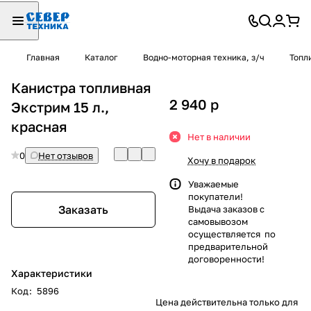
Главная
Каталог
Водно-моторная техника, з/ч
Топл
Канистра топливная
2 940
p
Экстрим 15 л.,
красная
Нет в наличии
0
Нет отзывов
Хочу в подарок
Уважаемые
покупатели!
Заказать
Выдача заказов с
самовывозом
осуществляется по
предварительной
договоренности!
Характеристики
Код
:
5896
Цена действительна только для