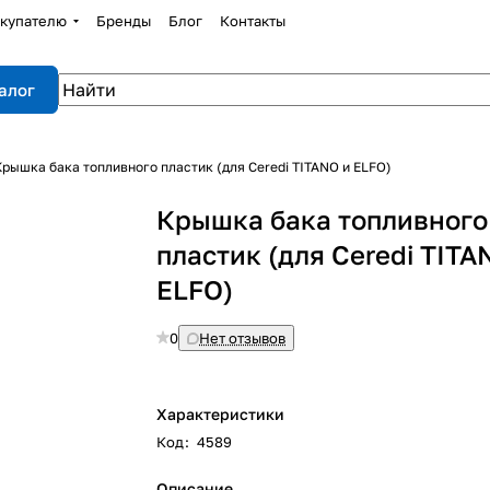
купателю
Бренды
Блог
Контакты
алог
Крышка бака топливного пластик (для Ceredi TITANO и ELFO)
Крышка бака топливного
пластик (для Ceredi TITA
ELFO)
0
Нет отзывов
Характеристики
Код
:
4589
Описание