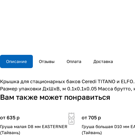
Описание
Отзывы
Оплата
Доставка
Крышка для стационарных баков Ceredi TITANO и ELFO
Размер упаковки ДхШхВ, м 0.1x0.1x0.05 Масса брутто, к
Вам также может понравиться
от 635
p
от 705
p
Груша малая D8 мм EASTERNER
Груша большая D10 мм 
(Тайвань)
(Тайвань)