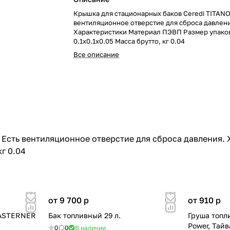
Крышка для стационарных баков Ceredi TITANO
вентиляционное отверстие для сброса давлен
Характеристики Материал ПЭВП Размер упако
0.1x0.1x0.05 Масса брутто, кг 0.04
Все описание
. Есть вентиляционное отверстие для сброса давления
г 0.04
от 9 700
p
от 910
p
EASTERNER
Бак топливный 29 л.
Груша топл
Power, Тайв
0
0
В наличии