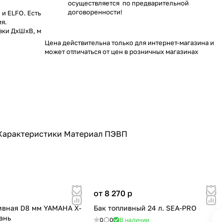
осуществляется по предварительной
договоренности!
 и ELFO. Есть
ия.
вки ДхШхВ, м
Цена действительна только для интернет-магазина и
может отличаться от цен в розничных магазинах
. Характеристики Материал ПЭВП
от 8 270
p
ивная D8 мм YAMAHA X-
Бак топливный 24 л. SEA-PRO
ань
0
0
В наличии