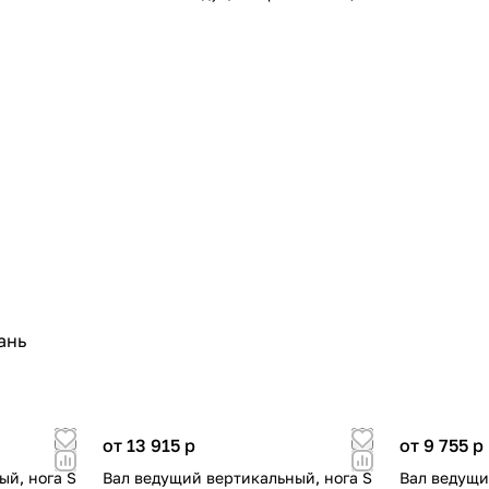
ань
от 13 915
p
от 9 755
p
ый, нога S
Вал ведущий вертикальный, нога S
Вал ведущи