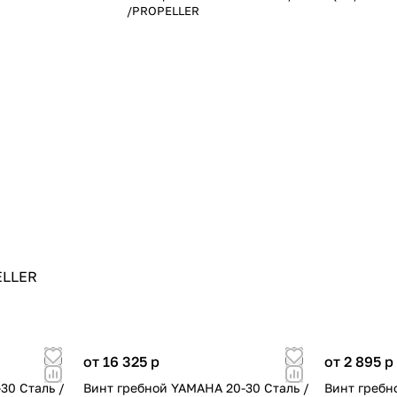
/PROPELLER
ELLER
от 16 325
p
от 2 895
p
30 Сталь /
Винт гребной YAMAHA 20-30 Сталь /
Винт гребн