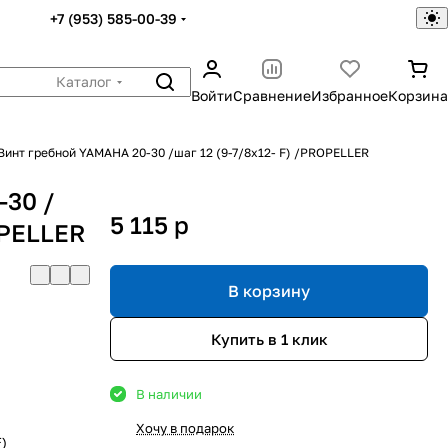
+7 (953) 585-00-39
Каталог
Войти
Сравнение
Избранное
Корзина
Винт гребной YAMAHA 20-30 /шаг 12 (9-7/8х12- F) /PROPELLER
-30 /
5 115
p
OPELLER
В корзину
Купить в 1 клик
В наличии
Хочу в подарок
F)