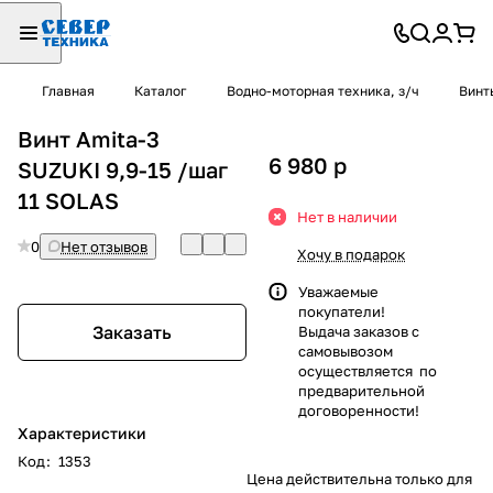
Главная
Каталог
Водно-моторная техника, з/ч
Винт
Винт Amita-3
6 980
p
SUZUKI 9,9-15 /шаг
11 SOLAS
Нет в наличии
0
Нет отзывов
Хочу в подарок
Уважаемые
покупатели!
Заказать
Выдача заказов с
самовывозом
осуществляется по
предварительной
договоренности!
Характеристики
Код
:
1353
Цена действительна только для