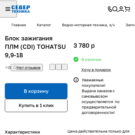
Главная
Каталог
Водно-моторная техника, з/ч
Запч
Блок зажигания
3 780
p
ПЛМ (CDI) TOHATSU
9,9-18
В наличии
0
Нет отзывов
Хочу в подарок
Уважаемые
покупатели!
В корзину
Выдача заказов с
самовывозом
осуществляется по
Купить в 1 клик
предварительной
договоренности!
Цена действительна только для
Характеристики