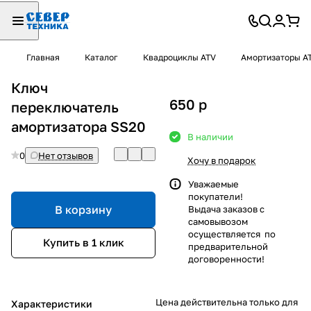
Главная
Каталог
Квадроциклы ATV
Амортизаторы A
Ключ
650
p
переключатель
амортизатора SS20
В наличии
0
Нет отзывов
Хочу в подарок
Уважаемые
покупатели!
В корзину
Выдача заказов с
самовывозом
осуществляется по
Купить в 1 клик
предварительной
договоренности!
Цена действительна только для
Характеристики