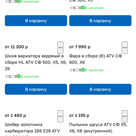
0
0
В наличии
0
0
В наличии
В корзину
В корзину
от 11 200
p
от 7 990
p
Шкив вариатора ведомый в
Фара в сборе (R) ATV СФ
сборе HL ATV СФ 500, X5, X6,
600, X6
Z6
0
0
В наличии
0
0
В наличии
В корзину
В корзину
от 1 460
p
от 1 155
p
Шибер золотника
Пыльник шруса ATV СФ X5,
карбюратора 188 E26 ATV
X6, X8 (внутренний)