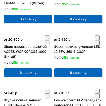
ERMAK 600/800 (Китай)
0
0
В наличии
0
0
В наличии
В корзину
В корзину
от 20 400
p
от 2 450
p
Шкив вариатора ведомый
Фара противотуманная LED
AODES WORKCROSS 1000
12 36W 36S-B-C3CR
(Китай)
0
0
В наличии
0
0
В наличии
В корзину
В корзину
от 345
p
от 7 315
p
Втулка кулака заднего
Ремкомплект ATV переднего
16*21*31мм ATV STELS
редуктора СФ 500, X5, X6, X8