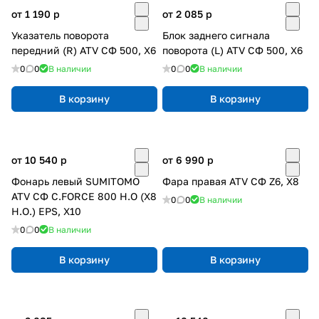
от 1 190
p
от 2 085
p
Указатель поворота
Блок заднего сигнала
передний (R) ATV СФ 500, X6
поворота (L) ATV СФ 500, X6
0
0
В наличии
0
0
В наличии
В корзину
В корзину
от 10 540
p
от 6 990
p
Фонарь левый SUMITOMO
Фара правая ATV СФ Z6, X8
ATV СФ C.FORCE 800 H.O (X8
0
0
В наличии
H.O.) EPS, Х10
0
0
В наличии
В корзину
В корзину