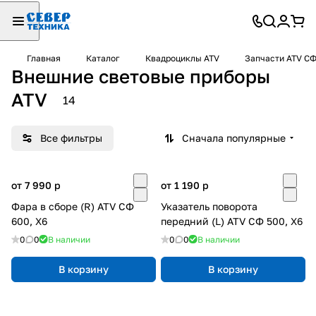
Главная
Каталог
Квадроциклы ATV
Запчасти ATV С
Внешние световые приборы
ATV
14
Все фильтры
Сначала популярные
от 7 990
p
от 1 190
p
Фара в сборе (R) ATV СФ
Указатель поворота
600, X6
передний (L) ATV СФ 500, X6
0
0
В наличии
0
0
В наличии
В корзину
В корзину