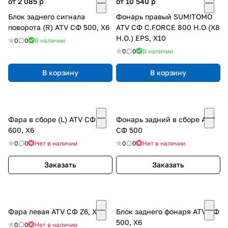
от 2 085
p
от 10 540
p
Блок заднего сигнала
Фонарь правый SUMITOMO
поворота (R) ATV СФ 500, X6
ATV СФ C.FORCE 800 H.O (X8
H.O.) EPS, Х10
0
0
В наличии
0
0
В наличии
В корзину
В корзину
Фара в сборе (L) ATV СФ
Фонарь задний в сборе ATV
600, X6
СФ 500
0
0
Нет в наличии
0
0
Нет в наличии
Заказать
Заказать
Фара левая ATV СФ Z6, X8
Блок заднего фонаря ATV СФ
500, X6
0
0
Нет в наличии