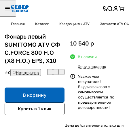
Главная
Каталог
Квадроциклы ATV
Запчасти ATV С
Фонарь левый
10 540
p
SUMITOMO ATV СФ
C.FORCE 800 H.O
В наличии
(X8 H.O.) EPS, Х10
Хочу в подарок
0
Нет отзывов
Уважаемые
покупатели!
Выдача заказов с
самовывозом
В корзину
осуществляется по
предварительной
договоренности!
Купить в 1 клик
Цена действительна только для