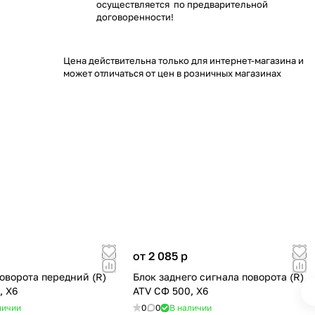
осуществляется по предварительной
договоренности!
Цена действительна только для интернет-магазина и
может отличаться от цен в розничных магазинах
от 2 085
p
поворота передний (R)
Блок заднего сигнала поворота (R)
, X6
ATV СФ 500, X6
личии
0
0
В наличии