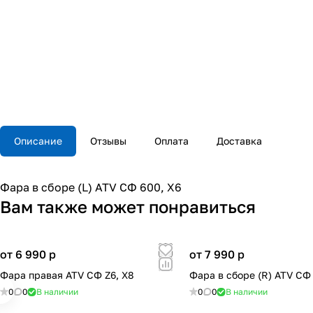
Описание
Отзывы
Оплата
Доставка
Фара в сборе (L) ATV СФ 600, X6
Вам также может понравиться
от 6 990
p
от 7 990
p
Фара правая ATV СФ Z6, X8
Фара в сборе (R) ATV СФ
0
0
В наличии
0
0
В наличии