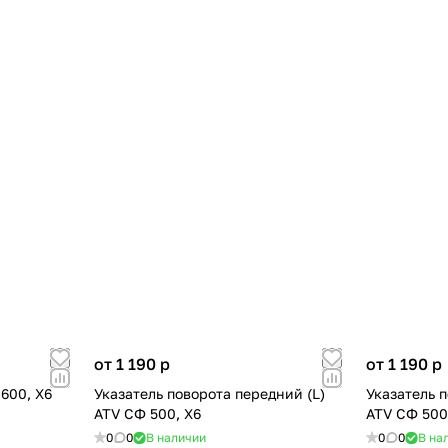
от 1 190
p
от 1 190
p
 600, X6
Указатель поворота передний (L)
Указатель 
ATV СФ 500, X6
ATV СФ 500
0
0
В наличии
0
0
В на