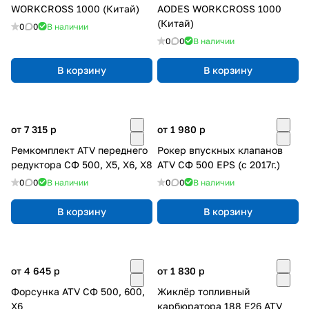
WORKCROSS 1000 (Китай)
AODES WORKCROSS 1000
(Китай)
0
0
В наличии
0
0
В наличии
В корзину
В корзину
от 7 315
p
от 1 980
p
Ремкомплект ATV переднего
Рокер впускных клапанов
редуктора СФ 500, X5, X6, X8
ATV СФ 500 EPS (с 2017г.)
0
0
В наличии
0
0
В наличии
В корзину
В корзину
от 4 645
p
от 1 830
p
Форсунка ATV СФ 500, 600,
Жиклёр топливный
Х6
карбюратора 188 E26 ATV