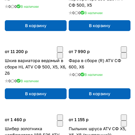
СФ 500, X5
0
0
В наличии
0
0
В наличии
В корзину
В корзину
от 11 200
p
от 7 990
p
Шкив вариатора ведомый в
Фара в сборе (R) ATV СФ
сборе HL ATV СФ 500, X5, X6,
600, X6
Z6
0
0
В наличии
0
0
В наличии
В корзину
В корзину
от 1 460
p
от 1 155
p
Шибер золотника
Пыльник шруса ATV СФ X5,
карбюратора 188 E26 ATV
X6, X8 (внутренний)