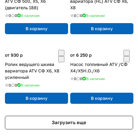
ATV СФ 500, X5, X6
вариатора (HL) ATV СФ X6,
(двигатель 188)
X8
0
0
В наличии
0
0
В наличии
В корзину
В корзину
от 930
p
от 6 250
p
Ролик ведущего шкива
Насос топливный ATV /СФ
вариатора ATV СФ X6, X8
X4/X5H.O./X6
усиленный
0
0
В наличии
0
0
В наличии
В корзину
В корзину
Загрузить еще