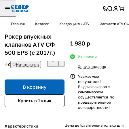
Главная
Каталог
Квадроциклы ATV
Запчасти ATV С
Рокер впускных
1 980
p
клапанов ATV СФ
500 EPS (с 2017г.)
В наличии
0
Нет отзывов
Хочу в подарок
Уважаемые
покупатели!
В корзину
Выдача заказов с
самовывозом
осуществляется по
Купить в 1 клик
предварительной
договоренности!
Цена действительна только для
Характеристики