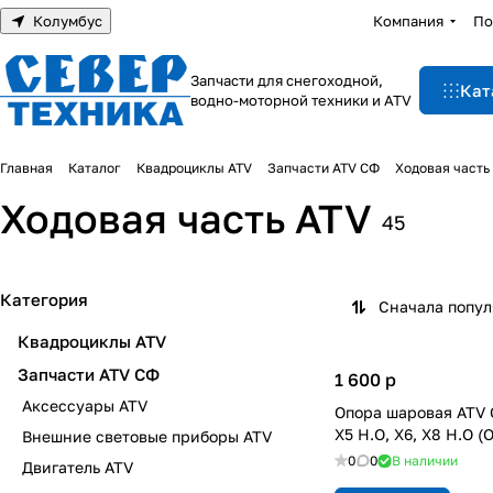
Колумбус
Компания
По
Запчасти для снегоходной,
Кат
водно-моторной техники и ATV
Главная
Каталог
Квадроциклы ATV
Запчасти ATV СФ
Ходовая часть
Ходовая часть ATV
45
Категория
Сначала попу
Квадроциклы ATV
Запчасти ATV СФ
1 600
p
Аксессуары ATV
Опора шаровая ATV 
X5 H.O, X6, X8 H.O 
Внешние световые приборы ATV
0
0
В наличии
Двигатель ATV