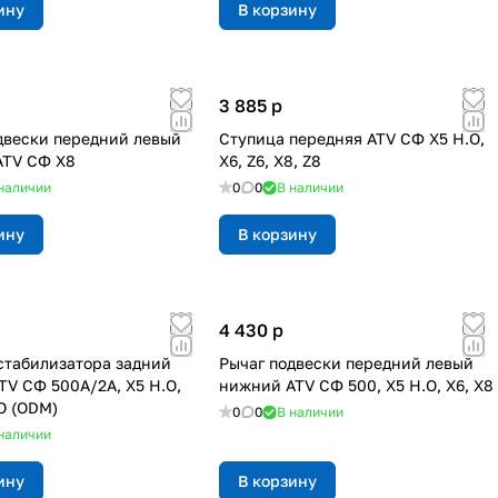
ину
В корзину
3 885
p
двески передний левый
Ступица передняя ATV СФ X5 H.O,
ATV СФ X8
X6, Z6, X8, Z8
наличии
0
0
В наличии
ину
В корзину
4 430
p
табилизатора задний
Рычаг подвески передний левый
TV СФ 500A/2A, X5 H.O,
нижний ATV СФ 500, X5 H.O, X6, X8
.O (ODM)
0
0
В наличии
наличии
ину
В корзину