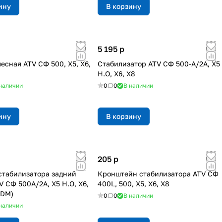
ину
В корзину
5 195
p
есная ATV СФ 500, X5, X6,
Стабилизатор ATV СФ 500-А/2A, X5
8
H.O, X6, X8
наличии
0
0
В наличии
ину
В корзину
205
p
табилизатора задний
Кронштейн стабилизатора ATV СФ
V СФ 500A/2A, X5 H.O, X6,
400L, 500, X5, X6, X8
ODM)
0
0
В наличии
наличии