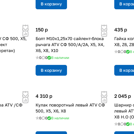
В корзину
В корз
150
p
435
p
 СФ 500, X5,
Болт М10x1,25x70 сайлент-блока
Гайка кол
лект
рычага ATV СФ 500/A/2A, X5, X4,
X8, Z6, Z
уретан)
X6, X8, X10
0
0
В 
0
0
В наличии
В корзину
В корз
4 310
p
2 045
p
ра ATV /СФ
Кулак поворотный левый ATV СФ
Шарнир с
500, X5, X6, X8
левый AT
X8 H.O (
0
0
В наличии
0
0
В 