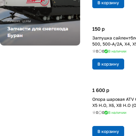
В корзину
150
p
Заглушка сайлентбл
500, 500-A/2A, X4, X5
0
0
В наличии
В корзину
1 600
p
Опора шаровая ATV 
X5 H.O, X6, X8 H.O 
0
0
В наличии
В корзину