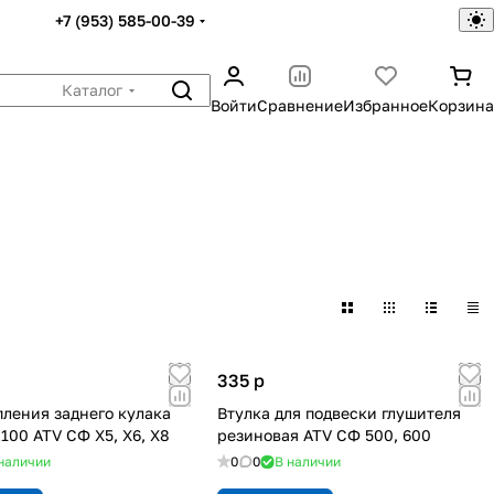
+7 (953) 585-00-39
Каталог
Войти
Сравнение
Избранное
Корзина
335
p
пления заднего кулака
Втулка для подвески глушителя
100 ATV СФ X5, Х6, Х8
резиновая ATV СФ 500, 600
наличии
0
0
В наличии