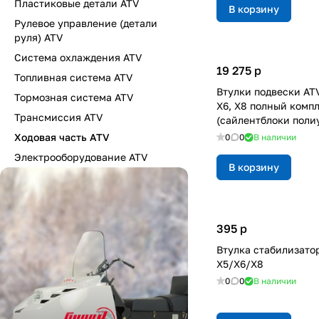
Пластиковые детали ATV
В корзину
Рулевое управление (детали
руля) ATV
Система охлаждения ATV
19 275
p
Топливная система ATV
Втулки подвески ATV
Тормозная система ATV
X6, X8 полный комп
Трансмиссия ATV
(сайлентблоки поли
Ходовая часть ATV
0
0
В наличии
Электрооборудование ATV
В корзину
395
p
Втулка стабилизато
X5/X6/X8
0
0
В наличии