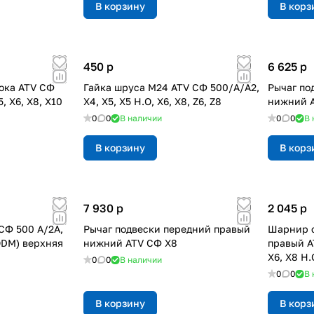
В корзину
В корз
450
p
6 625
p
ока ATV СФ
Гайка шруса М24 ATV СФ 500/A/A2,
Рычаг по
, X6, X8, X10
X4, X5, X5 H.O, X6, X8, Z6, Z8
нижний 
0
0
В наличии
0
0
В 
В корзину
В корз
7 930
p
2 045
p
СФ 500 A/2A,
Рычаг подвески передний правый
Шарнир с
(ODM) верхняя
нижний ATV СФ X8
правый A
X6, X8 H
0
0
В наличии
0
0
В 
В корзину
В корз