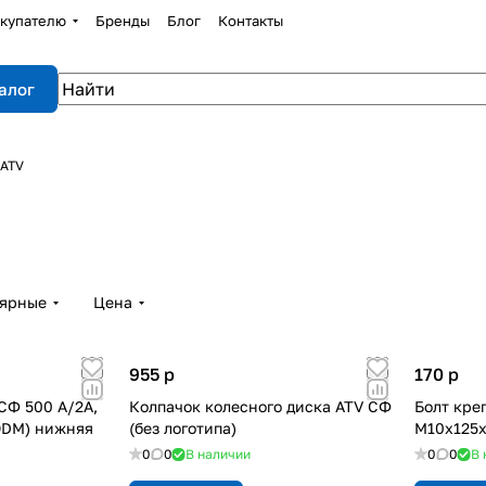
купателю
Бренды
Блог
Контакты
алог
 ATV
лярные
Цена
955
p
170
p
СФ 500 A/2A,
Колпачок колесного диска ATV СФ
Болт кре
(ODM) нижняя
(без логотипа)
М10х125х
0
0
В наличии
0
0
В 