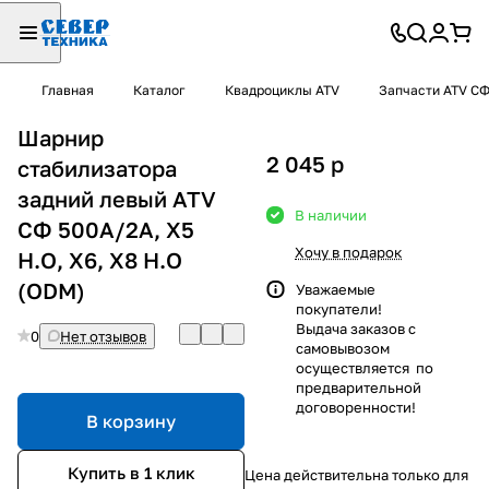
Главная
Каталог
Квадроциклы ATV
Запчасти ATV С
Шарнир
2 045
p
стабилизатора
задний левый ATV
В наличии
СФ 500A/2A, X5
Хочу в подарок
H.O, X6, X8 H.O
(ODM)
Уважаемые
покупатели!
Выдача заказов с
0
Нет отзывов
самовывозом
осуществляется по
предварительной
договоренности!
В корзину
Купить в 1 клик
Цена действительна только для