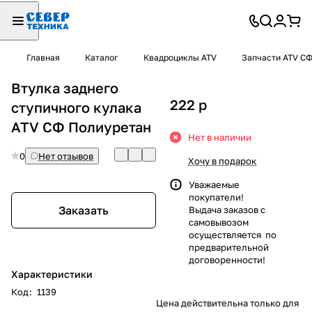
Главная
Каталог
Квадроциклы ATV
Запчасти ATV С
Втулка заднего
222
p
ступичного кулака
ATV СФ Полиуретан
Нет в наличии
0
Нет отзывов
Хочу в подарок
Уважаемые
покупатели!
Заказать
Выдача заказов с
самовывозом
осуществляется по
предварительной
договоренности!
Характеристики
Код
:
1139
Цена действительна только для