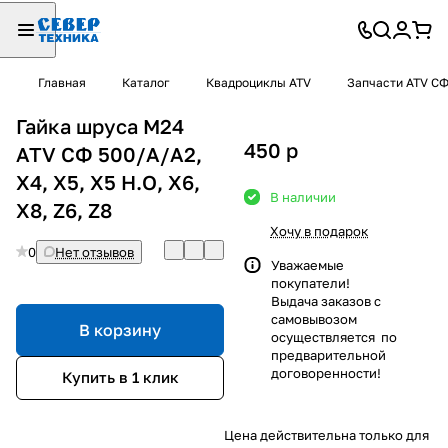
Главная
Каталог
Квадроциклы ATV
Запчасти ATV С
Гайка шруса М24
450
p
ATV СФ 500/A/A2,
X4, X5, X5 H.O, X6,
В наличии
X8, Z6, Z8
Хочу в подарок
0
Нет отзывов
Уважаемые
покупатели!
Выдача заказов с
самовывозом
В корзину
осуществляется по
предварительной
договоренности!
Купить в 1 клик
Цена действительна только для