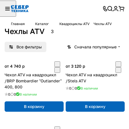
Главная
Каталог
Квадроциклы ATV
Чехлы ATV
Чехлы ATV
3
Все фильтры
Сначала популярные
от 4 740
p
от 3 120
p
Чехол ATV на квадроцикл
Чехол ATV на квадроцикл
/BRP Bombardier "Outlander"
/Stels ATV
400, 800
0
0
В наличии
0
0
В наличии
В корзину
В корзину