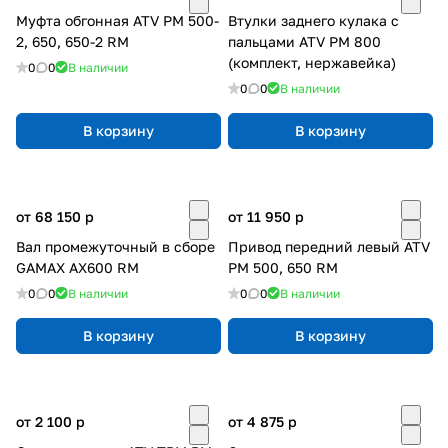
Муфта обгонная ATV РМ 500-
Втулки заднего кулака с
2, 650, 650-2 RM
пальцами ATV РМ 800
(комплект, нержавейка)
0
0
В наличии
0
0
В наличии
В корзину
В корзину
от 68 150
p
от 11 950
p
Вал промежуточный в сборе
Привод передний левый ATV
GAMAX AX600 RM
РМ 500, 650 RM
0
0
В наличии
0
0
В наличии
В корзину
В корзину
от 2 100
p
от 4 875
p