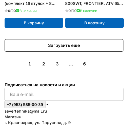
(комплект 16 втулок + 8
800SWT, FRONTIER, ATV 650-
пальцев)
1000 RM
0
0
В наличии
0
0
В наличии
В корзину
В корзину
Загрузить еще
1
2
3
...
6
Подписаться
на новости и акции
+7 (953) 585-00-39
severtehnika@mail.ru
Магазин:
г. Красноярск, ул. Парусная, д. 9