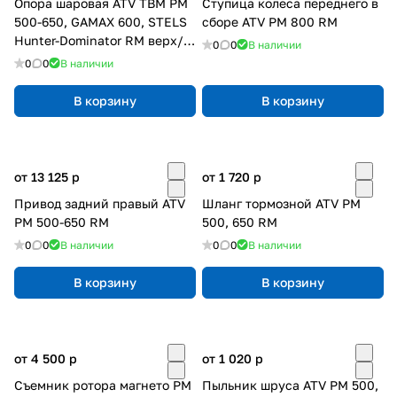
Опора шаровая ATV TBM РМ
Ступица колеса переднего в
500-650, GAMAX 600, STELS
сборе ATV РМ 800 RM
Hunter-Dominator RM верх/
0
0
В наличии
низ
0
0
В наличии
В корзину
В корзину
от 13 125
p
от 1 720
p
Привод задний правый ATV
Шланг тормозной ATV РМ
РМ 500-650 RM
500, 650 RM
0
0
В наличии
0
0
В наличии
В корзину
В корзину
от 4 500
p
от 1 020
p
Съемник ротора магнето РM
Пыльник шруса ATV РМ 500,