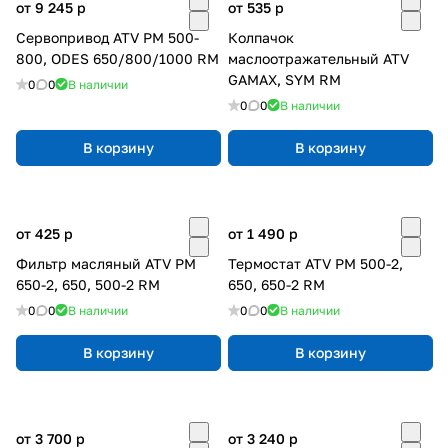
от 9 245
p
от 535
p
Сервопривод ATV РМ 500-
Колпачок
800, ODES 650/800/1000 RM
маслоотражательный ATV
GAMAX, SYM RM
0
0
В наличии
0
0
В наличии
В корзину
В корзину
от 425
p
от 1 490
p
Фильтр масляный ATV РМ
Термостат ATV РМ 500-2,
650-2, 650, 500-2 RM
650, 650-2 RM
0
0
В наличии
0
0
В наличии
В корзину
В корзину
от 3 700
p
от 3 240
p