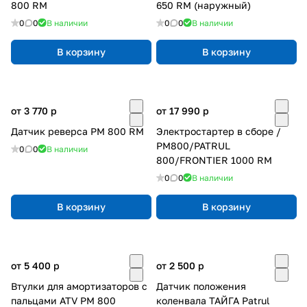
800 RM
650 RM (наружный)
0
0
В наличии
0
0
В наличии
В корзину
В корзину
от 3 770
p
от 17 990
p
Датчик реверса РМ 800 RM
Электростартер в сборе /
РМ800/PATRUL
0
0
В наличии
800/FRONTIER 1000 RM
0
0
В наличии
В корзину
В корзину
от 5 400
p
от 2 500
p
Втулки для амортизаторов с
Датчик положения
пальцами ATV РМ 800
коленвала ТАЙГА Patrul