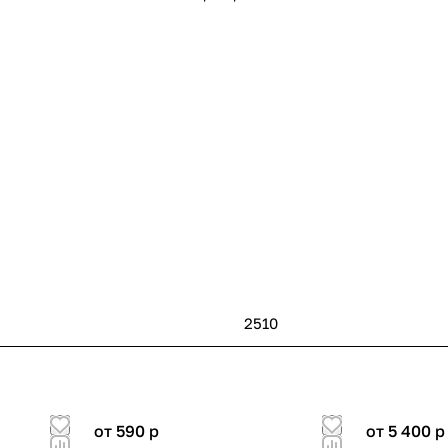
2510
от 590
p
от 5 400
p