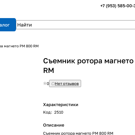
+7 (953) 585-00-
алог
ра магнето РM 800 RM
Съемник ротора магнето
RM
0
Нет отзывов
Характеристики
Код
:
2510
Описание
Съемник ротора магнето РM 800 RM