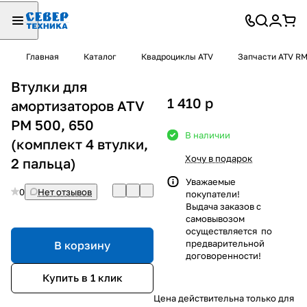
Главная
Каталог
Квадроциклы ATV
Запчасти ATV R
Втулки для
1 410
p
амортизаторов ATV
РМ 500, 650
В наличии
(комплект 4 втулки,
Хочу в подарок
2 пальца)
Уважаемые
0
Нет отзывов
покупатели!
Выдача заказов с
самовывозом
осуществляется по
предварительной
В корзину
договоренности!
Купить в 1 клик
Цена действительна только для