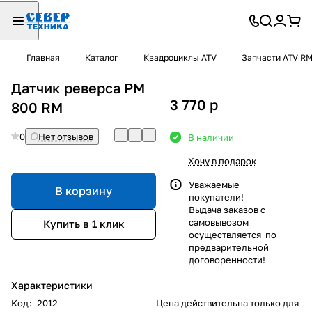
Главная
Каталог
Квадроциклы ATV
Запчасти ATV R
Датчик реверса РМ
3 770
p
800 RM
0
Нет отзывов
В наличии
Хочу в подарок
Уважаемые
В корзину
покупатели!
Выдача заказов с
самовывозом
Купить в 1 клик
осуществляется по
предварительной
договоренности!
Характеристики
Код
:
2012
Цена действительна только для