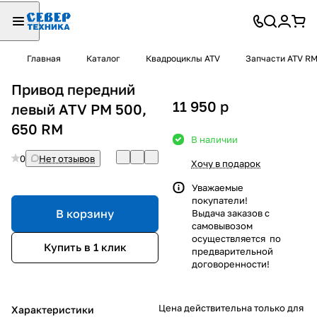
Главная
Каталог
Квадроциклы ATV
Запчасти ATV R
Привод передний
11 950
p
левый ATV РМ 500,
650 RM
В наличии
0
Нет отзывов
Хочу в подарок
Уважаемые
покупатели!
В корзину
Выдача заказов с
самовывозом
осуществляется по
Купить в 1 клик
предварительной
договоренности!
Цена действительна только для
Характеристики