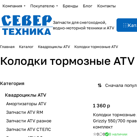
Компания
Покупателю
Бренды
Блог
Контакты
Запчасти для снегоходной,
Кат
водно-моторной техники и ATV
Главная
Каталог
Квадроциклы ATV
Колодки тормозные ATV
Колодки тормозные ATV
Категория
Сначала попу
Квадроциклы ATV
Амортизаторы ATV
1 360
p
Запчасти ATV RM
Колодки тормозные
Запчасти ATV разное
Grizzly 550/700 пра
комплект
Запчасти ATV СТЕЛС
0
0
В наличии