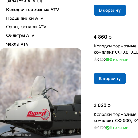
Запчасти ATV СФ
Колодки тормозные ATV
В корзину
Подшипники ATV
Фары, фонари ATV
Фильтры ATV
4 860
p
Чехлы ATV
Колодки тормозные 
комплект СФ X8, X10
0
0
В наличии
В корзину
2 025
p
Колодки тормозные 
комплект СФ 500, X4
0
0
В наличии