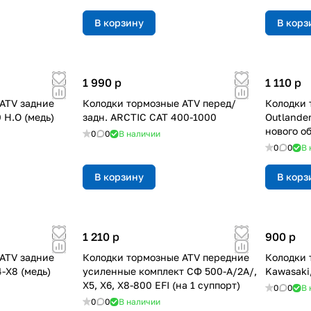
В корзину
В корз
1 990
p
1 110
p
ATV задние
Колодки тормозные ATV перед/
Колодки 
 Н.О (медь)
задн. ARCTIC CAT 400-1000
Outlande
нового о
0
0
В наличии
0
0
В 
В корзину
В корз
1 210
p
900
p
ATV задние
Колодки тормозные ATV передние
Колодки 
-X8 (медь)
усиленные комплект СФ 500-A/2A/,
Kawasaki
X5, X6, X8-800 EFI (на 1 суппорт)
0
0
В 
0
0
В наличии