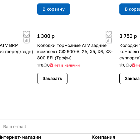
В корзину
В корз
1 300
p
3 750
p
 ATV BRP
Колодки тормозные ATV задние
Колодки 
ая (перед/задн)
комплект СФ 500-A, 2A, X5, X6, X8-
комплект 
800 EFI (Трофи)
суппорта
0
0
Нет в наличии
0
0
Не
Заказать
Заказа
Интернет-магазин
Компания