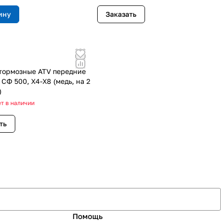
ину
Заказать
тормозные ATV передние
СФ 500, X4-X8 (медь, на 2
)
т в наличии
ть
Помощь