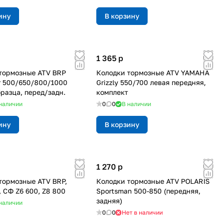
ину
В корзину
1 365
p
тормозные ATV BRP
Колодки тормозные ATV YAMAHA
r 500/650/800/1000
Grizzly 550/700 левая передняя,
бразца, перед/задн.
комплект
наличии
0
0
В наличии
ину
В корзину
1 270
p
тормозные ATV BRP,
Колодки тормозные ATV POLARIS
, СФ Z6 600, Z8 800
Sportsman 500-850 (передняя,
задняя)
наличии
0
0
Нет в наличии