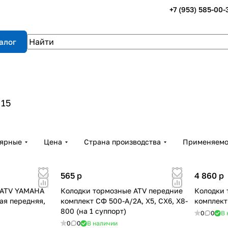
+7 (953) 585-00-
алог
15
лярные
Цена
Страна производства
Применяемо
565
p
4 860
p
 ATV YAMAHA
Колодки тормозные ATV передние
Колодки 
вая передняя,
комплект СФ 500-A/2A, X5, CX6, X8-
комплект
800 (на 1 суппорт)
0
0
В 
0
0
В наличии