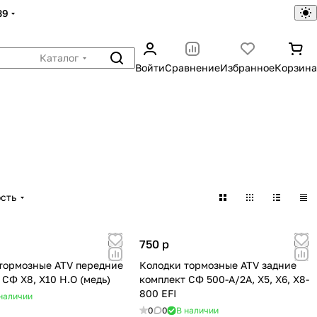
39
Каталог
Войти
Сравнение
Избранное
Корзина
сть
750
p
тормозные ATV передние
Колодки тормозные ATV задние
 СФ X8, X10 Н.О (медь)
комплект СФ 500-A/2A, X5, X6, X8-
800 EFI
наличии
0
0
В наличии