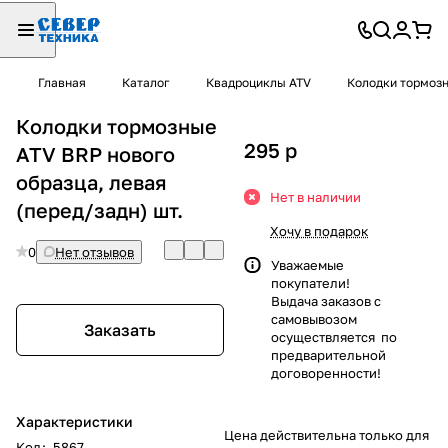
Главная
Каталог
Квадроциклы ATV
Колодки тормоз
Колодки тормозные
295
p
ATV BRP нового
образца, левая
Нет в наличии
(перед/задн) шт.
Хочу в подарок
0
Нет отзывов
Уважаемые
покупатели!
Выдача заказов с
самовывозом
Заказать
осуществляется по
предварительной
договоренности!
Характеристики
Цена действительна только для
Код
:
5867