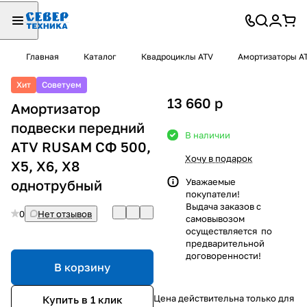
Главная
Каталог
Квадроциклы ATV
Амортизаторы A
Хит
Советуем
13 660
p
Амортизатор
подвески передний
В наличии
ATV RUSAM СФ 500,
Хочу в подарок
Х5, X6, Х8
Уважаемые
однотрубный
покупатели!
Выдача заказов с
0
Нет отзывов
самовывозом
осуществляется по
предварительной
договоренности!
В корзину
Цена действительна только для
Купить в 1 клик