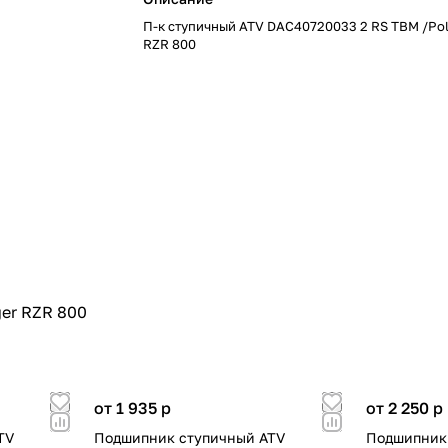
П-к ступичный ATV DAC40720033 2 RS TBM /Pol
RZR 800
ger RZR 800
от 1 935
p
от 2 250
p
TV
Подшипник ступичный ATV
Подшипник