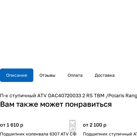
Описание
Отзывы
Оплата
Доставка
П-к ступичный ATV DAC40720033 2 RS TBM /Polaris Ran
Вам также может понравиться
от 1 610
p
от 2 100
p
Подшипник коленвала 6307 ATV СФ
Подшипник ступичный A