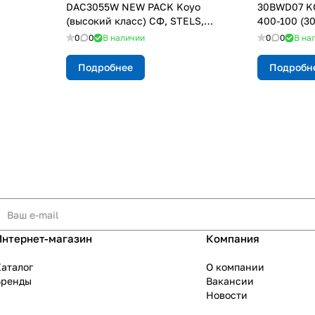
DAC3055W NEW PACK Koyo
30BWD07 KO
(высокий класс) СФ, STELS,
400-100 (3
YAMAHA, ARCTIC CAT
0
0
В наличии
0
0
В на
Подробнее
Подробн
Интернет-магазин
Компания
аталог
О компании
Бренды
Вакансии
Новости