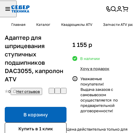
Главная
Каталог
Квадроциклы ATV
Запчасти ATV ра
Адаптер для
1 155
p
шприцевания
ступичных
В наличии
подшипников
Хочу в подарок
DAC3055, капролон
ATV
Уважаемые
покупатели!
Выдача заказов с
0
Нет отзывов
самовывозом
осуществляется по
предварительной
договоренности!
В корзину
Купить в 1 клик
Цена действительна только для