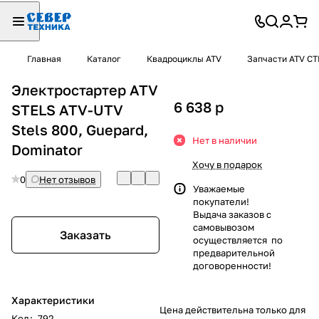
Главная
Каталог
Квадроциклы ATV
Запчасти ATV С
Электростартер ATV
6 638
p
STELS ATV-UTV
Stels 800, Guepard,
Нет в наличии
Dominator
Хочу в подарок
0
Нет отзывов
Уважаемые
покупатели!
Выдача заказов с
самовывозом
Заказать
осуществляется по
предварительной
договоренности!
Характеристики
Цена действительна только для
Код
:
792