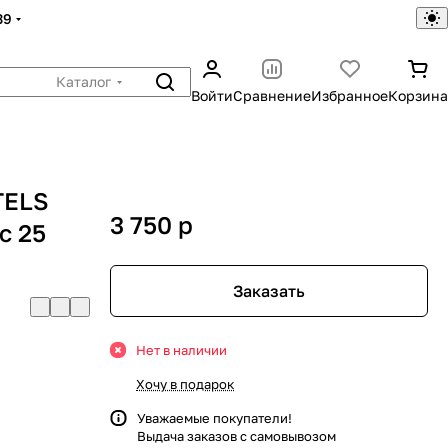
39
Каталог
Войти
Сравнение
Избранное
Корзина
TELS
3 750
p
с 25
Заказать
Нет в наличии
Хочу в подарок
Уважаемые покупатели!
Выдача заказов с самовывозом