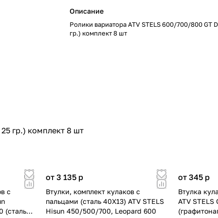
Описание
Ролики вариатора ATV STELS 600/700/800 GT Di
гр.) комплект 8 шт
25 гр.) комплект 8 шт
от 3 135
p
от 345
p
в с
Втулки, комплект кулаков с
Втулка кула
un
пальцами (сталь 40Х13) ATV STELS
ATV STELS 
0 (сталь
Hisun 450/500/700, Leopard 600
(графитона