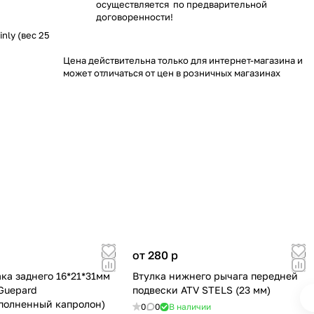
осуществляется по предварительной
договоренности!
nly (вес 25
Цена действительна только для интернет-магазина и
может отличаться от цен в розничных магазинах
от 280
p
ка заднего 16*21*31мм
Втулка нижнего рычага передней
Guepard
подвески ATV STELS (23 мм)
полненный капролон)
0
0
В наличии