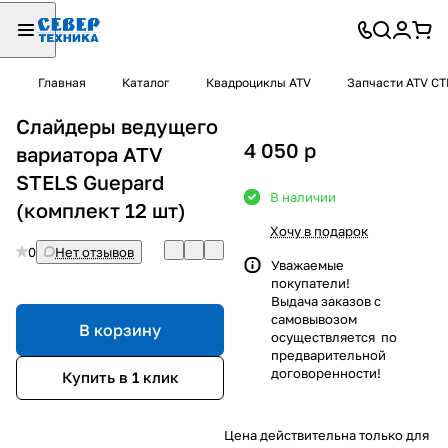
Главная
Каталог
Квадроциклы ATV
Запчасти ATV С
Слайдеры ведущего
4 050
p
вариатора ATV
STELS Guepard
В наличии
(комплект 12 шт)
Хочу в подарок
0
Нет отзывов
Уважаемые
покупатели!
Выдача заказов с
самовывозом
В корзину
осуществляется по
предварительной
договоренности!
Купить в 1 клик
Цена действительна только для