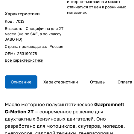
интернет-магазина и может
отличаться от цен в розничных
магазинах
Характеристики
Код
:
7013
Вязкость
:
Специфична для 2T
масел (не по SAE, а по классу
JASO FD)
Страна производства
:
Россия
ОЕM
:
253190178
Все характеристики
Описание
Характеристики
Отзывы
Оплата
Масло моторное полусинтетическое
Gazpromneft
G-Motion 2T
— современное решение для
двухтактных бензиновых двигателей. Оно
разработано для мотоциклов, скутеров, мопедов,
снегоходов, садовой техники, генераторов и