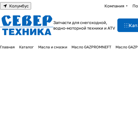
Колумбус
Компания
По
Запчасти для снегоходной,
Кат
водно-моторной техники и ATV
Главная
Каталог
Масла и смазки
Масло GAZPROMNEFT
Масло GAZPR