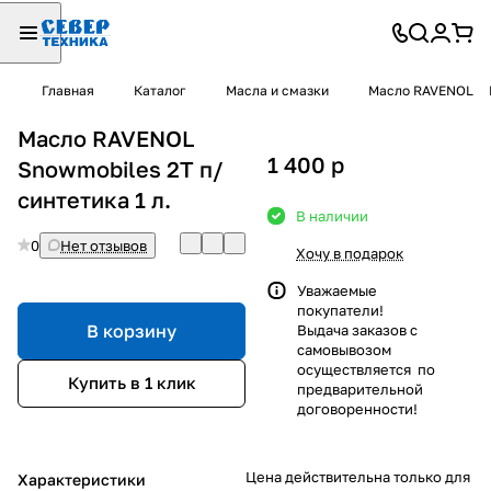
Главная
Каталог
Масла и смазки
Масло RAVENOL
Масло RAVENOL
1 400
p
Snowmobiles 2T п/
синтетика 1 л.
В наличии
0
Нет отзывов
Хочу в подарок
Уважаемые
покупатели!
В корзину
Выдача заказов с
самовывозом
осуществляется по
Купить в 1 клик
предварительной
договоренности!
Цена действительна только для
Характеристики