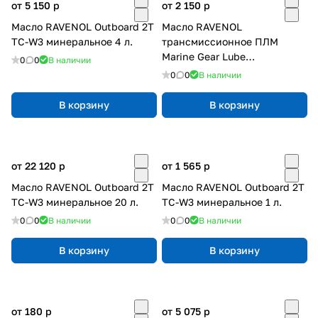
от 5 150
p
от 2 150
p
Масло RAVENOL Outboard 2T
Масло RAVENOL
TC-W3 минеральное 4 л.
трансмиссионное ПЛМ
Marine Gear Lube
0
0
В наличии
минеральное 1 л.
0
0
В наличии
В корзину
В корзину
от 22 120
p
от 1 565
p
Масло RAVENOL Outboard 2T
Масло RAVENOL Outboard 2T
TC-W3 минеральное 20 л.
TC-W3 минеральное 1 л.
0
0
В наличии
0
0
В наличии
В корзину
В корзину
от 180
p
от 5 075
p