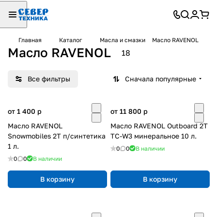
Главная
Каталог
Масла и смазки
Масло RAVENOL
Масло RAVENOL
18
Все фильтры
Сначала популярные
от 1 400
p
от 11 800
p
Масло RAVENOL
Масло RAVENOL Outboard 2T
Snowmobiles 2T п/синтетика
TC-W3 минеральное 10 л.
1 л.
0
0
В наличии
0
0
В наличии
В корзину
В корзину