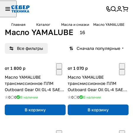
Главная
Каталог
Масла и смазки
Масло YAMALUBE
Масло YAMALUBE
16
Все фильтры
Сначала популярные
от 1 800
p
от 1 070
p
Масло YAMALUBE
Масло YAMALUBE
трансмиссионное ПЛМ
трансмиссионное ПЛМ
Outboard Gear Oil GL-4 SAE
Outboard Gear Oil GL-4 SAE
90 750 мл.
90 350 мл.
0
0
В наличии
0
0
В наличии
В корзину
В корзину