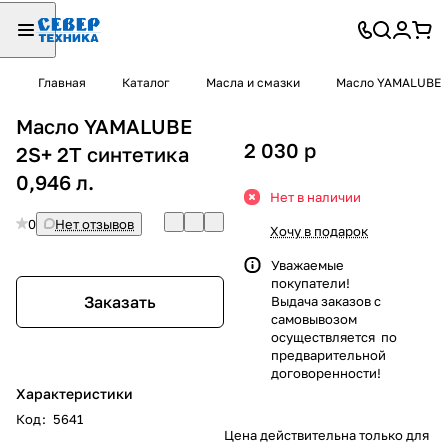
Главная
Каталог
Масла и смазки
Масло YAMALUBE
Масло YAMALUBE
2 030
p
2S+ 2T синтетика
0,946 л.
Нет в наличии
0
Нет отзывов
Хочу в подарок
Уважаемые
покупатели!
Заказать
Выдача заказов с
самовывозом
осуществляется по
предварительной
договоренности!
Характеристики
Код
:
5641
Цена действительна только для